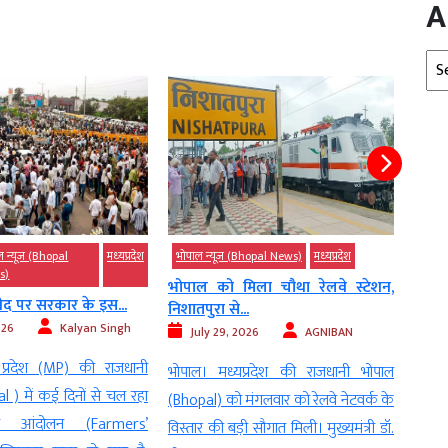
A
Arc
ल न्यूज़ (Bhopal
मध्‍यप्रदेश
भोपाल न्यूज़ (Bhopal News)
मध्‍यप्रदेश
देश
s)
भोपाल को मिला चौथा रेलवे स्टेशन,
MP: 
ीद पर सरकार के इस...
निशातपुरा से...
लेकर क
026
Kalyan Singh
July 29, 2026
AGNIBAN
Ju
 प्रदेश (MP) की राजधानी
भोपाल। मध्यप्रदेश की राजधानी भोपाल
भोपाल
 ) में कई दिनों से चल रहा
(Bhopal) को मंगलवार को रेलवे नेटवर्क के
मध्य
ा आंदोलन (Farmers’
विस्तार की बड़ी सौगात मिली। मुख्यमंत्री डॉ.
किसान