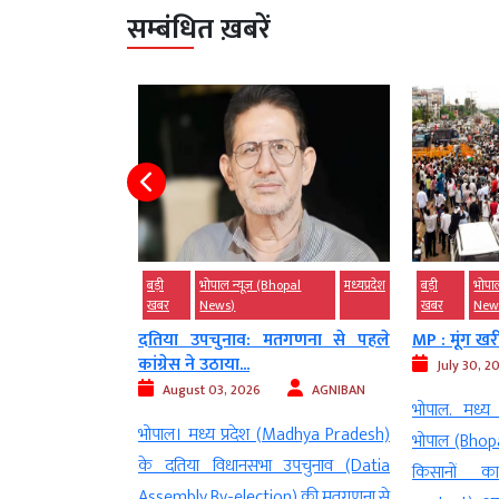
सम्बंधित ख़बरें
ws)
मध्‍यप्रदेश
बड़ी
भोपाल न्यूज़ (Bhopal
मध्‍यप्रदेश
बड़ी
भोपा
खबर
News)
खबर
New
गा, इसी बात पर
दतिया उपचुनाव: मतगणना से पहले
MP : मूंग खर
कांग्रेस ने उठाया...
July 30, 2
AGNIBAN
August 03, 2026
AGNIBAN
भोपाल. मध्य
ानी भोपाल (Bhopal)
भोपाल। मध्य प्रदेश (Madhya Pradesh)
भोपाल (Bhopal
mestic Dispute) का
के दतिया विधानसभा उपचुनाव (Datia
किसानों क
 सामने आया है, जहां
Assembly By-election) की मतगणना से