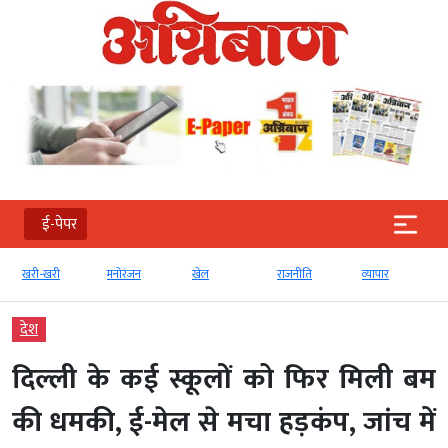
ई-पेपर
ी-खरी
मनोरंजन
खेल
राजनीति
व्‍यापार
टेक्‍नोलॉ
देश
दिल्ली के कई स्कूलों को फिर मिली बम
की धमकी, ई-मेल से मचा हड़कंप, जांच में