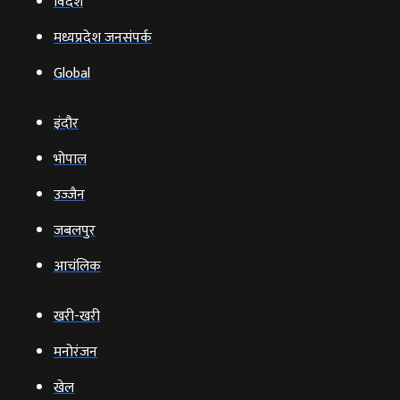
विदेश
मध्यप्रदेश जनसंपर्क
Global
इंदौर
भोपाल
उज्‍जैन
जबलपुर
आचंलिक
खरी-खरी
मनोरंजन
खेल