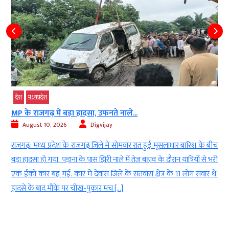
उत्तर प्रदेश
देश
ले...
चंदा चोरी पर संसद में चर्चा क्यों नहीं?...
August 10, 2026
Digvijay
मवार रात हुई मूसलाधार बारिश के बीच
लखनऊ: समाजवादी पार्टी के अध्यक्ष और सांस
ें तेज बहाव के दौरान यात्रियों से भरी
संसद में चल रहे गतिरोध को लेकर केंद्र पर त
 सतवास क्षेत्र के 11 लोग सवार थे.
राम मंदिर में कथित चंदे की हेराफेरी पर जवा
रिपोर्टरों से बात करते हुए, उत्तर प्रदेश के पूर्व मुख्यम