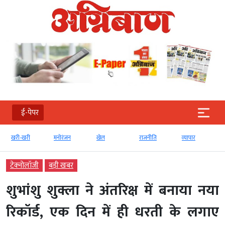
ई-पेपर
खरी-खरी
मनोरंजन
खेल
राजनीति
व्‍यापार
टेक्‍नोलॉजी
बड़ी खबर
शुभांशु शुक्ला ने अंतरिक्ष में बनाया नया
रिकॉर्ड, एक दिन में ही धरती के लगाए