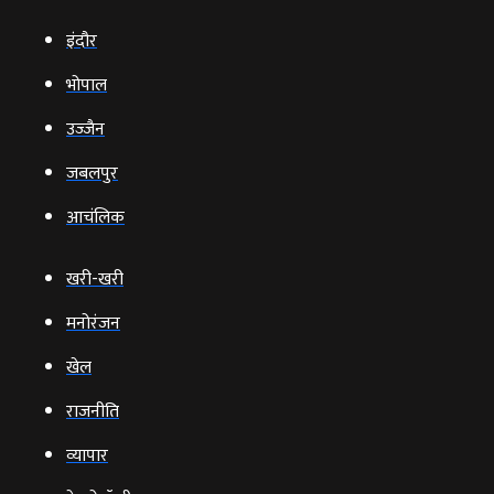
इंदौर
भोपाल
उज्‍जैन
जबलपुर
आचंलिक
खरी-खरी
मनोरंजन
खेल
राजनीति
व्‍यापार