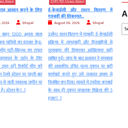
Ujjain News)
उज्‍जैन न्यूज़ (Ujjain News)
उज्‍जै
A
 और राशन वितरण में
ट्रेन के एसी कोच में आरएसी यात्रियों
रेलव
िकायत...
को...
चैकिंग
, 2026
bhopal
August 06, 2026
bhopal
Au
Arc
ितरण में गड़बड़ी, ई-केवाईसी
उज्जैन। ट्रेन के एसी कोच में आरएसी यात्रियों
भीड़ 
लापरवाही और हितग्राहियों से
को भी पूरा बेडरोल किट मिलेगा। रेलवे बोर्ड ने
अभिया
 की शिकायत आखिरकार सही
इस संबंध में आदेश जारी कर दिए हैं। अगर
उज्जै
च के बाद प्रशासन ने रामवासा
आपने कभी ट्रेन में आरएसी (रिजर्वेशन अगेंस्ट
श्रद्ध
चित मूल्य दुकान पर बड़ी
कैंसिलेशन) टिकट पर सफर किया होगा, तो
रेलवे
 हुए उसे तत्काल प्रभाव से
शायद एक सीट दो यात्रियों के साथ साझा
अभिय
या। मामले में उपरोक्त करवाई
करने की परेशानी का सामना करना पड़ा […]
थाना प
कान संचालक विक्रेता की 5
आज सुब