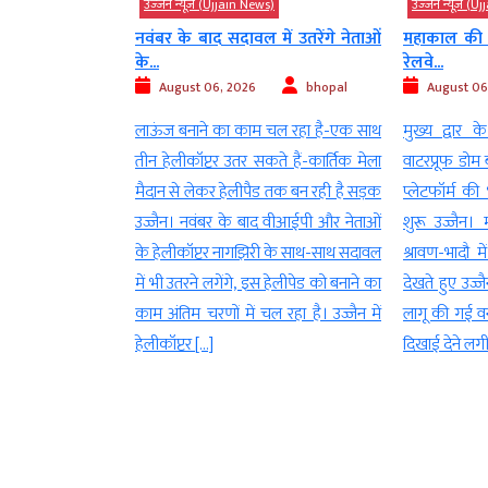
s)
उज्‍जैन न्यूज़ (Ujjain News)
उज्‍जैन न्यूज़ (
में उतरेंगे नेताओं
महाकाल की राह आसान करने के लिए
ई-केवाईसी
रेलवे...
गड़बड़ी की श
bhopal
August 06, 2026
bhopal
August 06
 चल रहा है-एक साथ
मुख्य द्वार के बाहर 1200 क्षमता वाला
उज्जैन। राशन व
ते हैं-कार्तिक मेला
वाटरप्रूफ डोम बना यात्रियों का इंतजार केंद्र-
प्रक्रिया में 
 तक बन रही है सड़क
प्लेटफॉर्म की भीड़ घटी-सिंहस्थ का ट्रायल
दुव्र्यवहार
द वीआईपी और नेताओं
शुरू उज्जैन। महाकाल के दर्शन के लिए
साबित हुई। जां
ी के साथ-साथ सदावल
श्रावण-भादौ में उमड़ रही रिकॉर्ड भीड़ को
की शासकीय उ
 हेलीपेड को बनाने का
देखते हुए उज्जैन रेलवे स्टेशन पर पहली बार
कार्रवाई करते
 रहा है। उज्जैन में
लागू की गई वन-वे यात्री व्यवस्था जमीन पर
निलंबित कर दि
दिखाई देने लगी है। स्टेशन के […]
के साथ ही दु
हजार […]