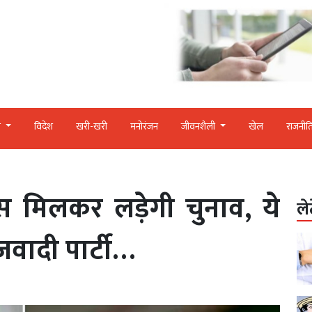
र
विदेश
खरी-खरी
मनोरंजन
जीवनशैली
खेल
राजनीत
रेस मिलकर लड़ेगी चुनाव, ये
ले
जवादी पार्टी…