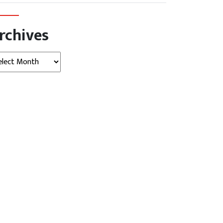
rchives
hives