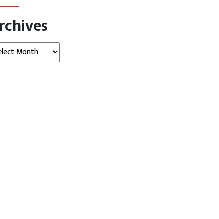
rchives
hives