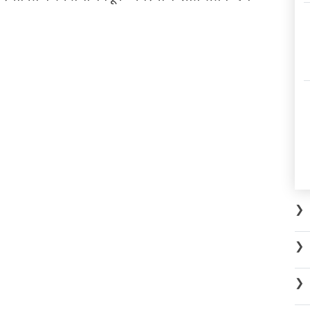
❯
❯
❯