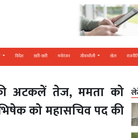
र
विदेश
खरी-खरी
मनोरंजन
जीवनशैली
खेल
राजनीत
की अटकलें तेज, ममता को
ले
और अभिषेक को महासचिव पद की