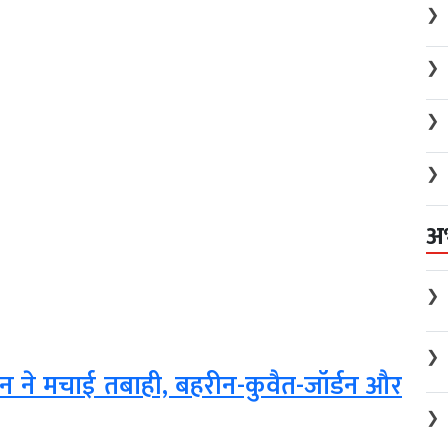
❯
❯
❯
❯
अ
❯
❯
ान ने मचाई तबाही, बहरीन-कुवैत-जॉर्डन और
❯