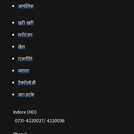
आचंलिक
खरी-खरी
मनोरंजन
खेल
राजनीति
व्‍यापार
टेक्‍नोलॉजी
ज़रा हटके
Indore (HO)
0731-4220027/ 4220036