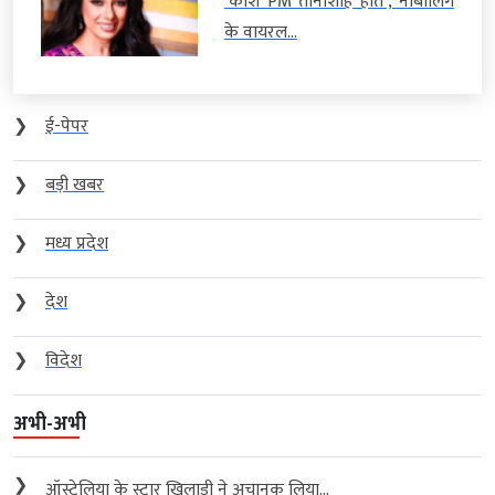
‘काश PM तानाशाह होते’, नाबालिग
के वायरल...
❯
ई-पेपर
❯
बड़ी खबर
❯
मध्य प्रदेश
❯
देश
❯
विदेश
अभी-अभी
❯
ऑस्ट्रेलिया के स्टार खिलाड़ी ने अचानक लिया...