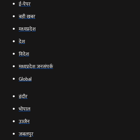
ई‑पेपर
बड़ी खबर
मध्‍यप्रदेश
देश
विदेश
मध्यप्रदेश जनसंपर्क
Global
इंदौर
भोपाल
उज्‍जैन
जबलपुर