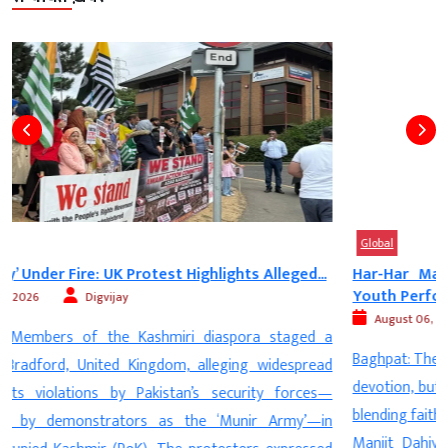
Global
Har-Har Mahadev Meets Hardcore Fitness! Haryana
Youth Performs...
August 06, 2026
Digvijay
a
Baghpat: The Kanwar Yatra is witnessing countless displays of
d
devotion, but one pilgrim from Haryana is winning hearts by
—
blending faith with fitness. Amid chants of “Har-Har Mahadev,”
n
Manjit Dahiya, a resident of Nahri village in Haryana, is