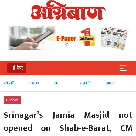
ई-पेपर
मनोरंजन
खेल
राजनीति
व्‍यापार
टेक्‍नोलॉजी
Global
Srinagar’s Jamia Masjid not
opened on Shab-e-Barat, CM