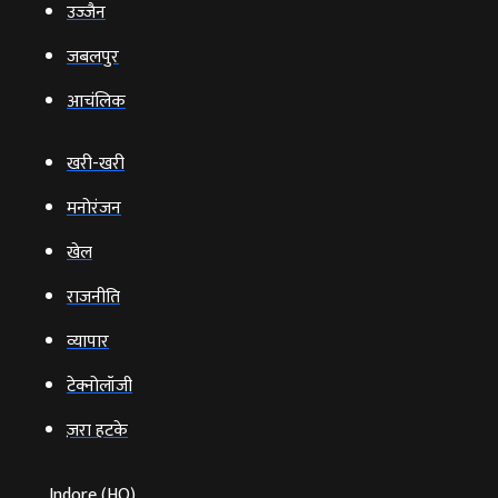
उज्‍जैन
जबलपुर
आचंलिक
खरी-खरी
मनोरंजन
खेल
राजनीति
व्‍यापार
टेक्‍नोलॉजी
ज़रा हटके
Indore (HO)