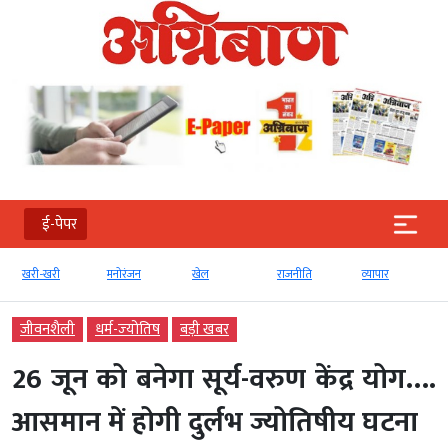
ई-पेपर
खरी-खरी
मनोरंजन
खेल
राजनीति
व्‍यापार
जीवनशैली
धर्म-ज्‍योतिष
बड़ी खबर
26 जून को बनेगा सूर्य-वरुण केंद्र योग….
आसमान में होगी दुर्लभ ज्योतिषीय घटना