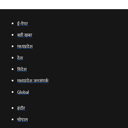
ई‑पेपर
बड़ी खबर
मध्‍यप्रदेश
देश
विदेश
मध्यप्रदेश जनसंपर्क
Global
इंदौर
भोपाल