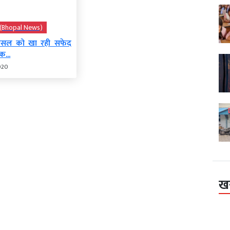
ज़ (Bhopal News)
फसल को खा रही सफेद
...
020
ख