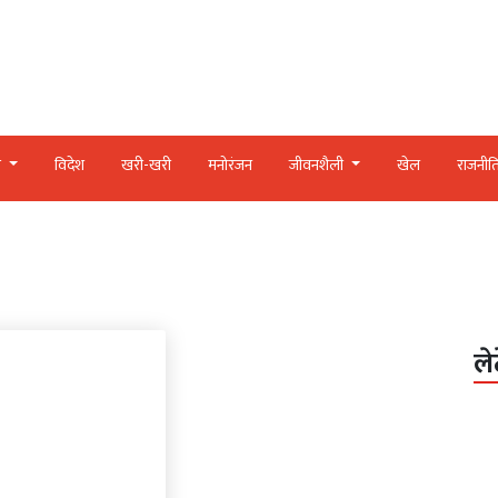
र
विदेश
खरी-खरी
मनोरंजन
जीवनशैली
खेल
राजनीत
ले