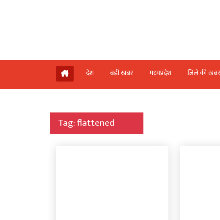
देश
बड़ी खबर
मध्‍यप्रदेश
जिले की खब
Tag:
flattened