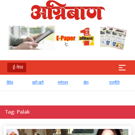
ई-पेपर
खरी-खरी
मनोरंजन
खेल
राजनीति
व्‍यापार
Tag:
Palak