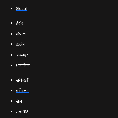
Global
इंदौर
भोपाल
उज्‍जैन
जबलपुर
आचंलिक
खरी-खरी
मनोरंजन
खेल
राजनीति