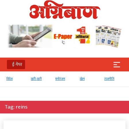
ई-पेपर
खरी-खरी
मनोरंजन
खेल
राजनीति
व्‍यापार
Tag:
reins