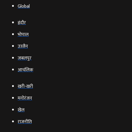
Global
इंदौर
भोपाल
उज्‍जैन
जबलपुर
आचंलिक
खरी-खरी
मनोरंजन
खेल
राजनीति