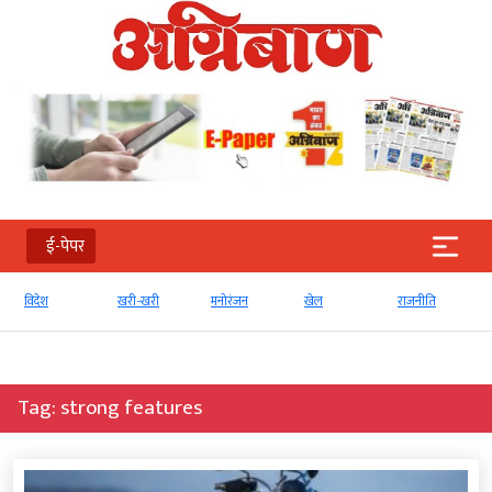
ई-पेपर
खरी-खरी
मनोरंजन
खेल
राजनीति
व्‍यापार
Tag:
strong features