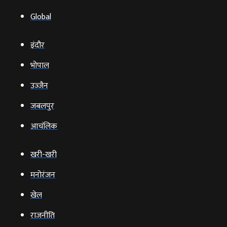
Global
इंदौर
भोपाल
उज्‍जैन
जबलपुर
आचंलिक
खरी-खरी
मनोरंजन
खेल
राजनीति