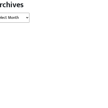
rchives
hives