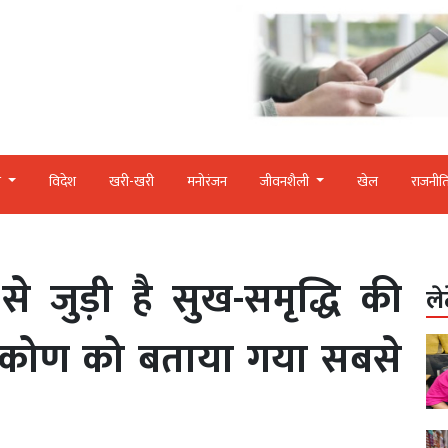
र
विदेश
खरी-खरी
मनोरंजन
जीवनशैली
खेल
राजनीत
 जुड़ी है सुख-समृद्धि की
ले
ग्नि कोण को बताया गया सबसे