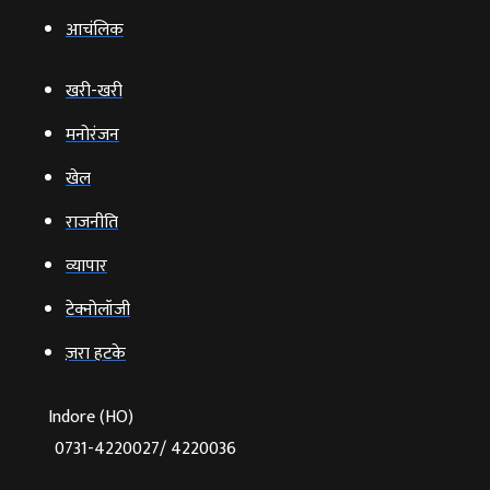
आचंलिक
खरी-खरी
मनोरंजन
खेल
राजनीति
व्‍यापार
टेक्‍नोलॉजी
ज़रा हटके
Indore (HO)
0731-4220027/ 4220036