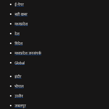
ई‑पेपर
बड़ी खबर
मध्‍यप्रदेश
देश
विदेश
मध्यप्रदेश जनसंपर्क
Global
इंदौर
भोपाल
उज्‍जैन
जबलपुर