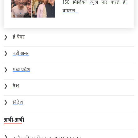
150 मिलियन व्यूज पार करते ही
वायरल...
❯
ई-पेपर
❯
बड़ी खबर
❯
मध्य प्रदेश
❯
देश
❯
विदेश
अभी-अभी
❯