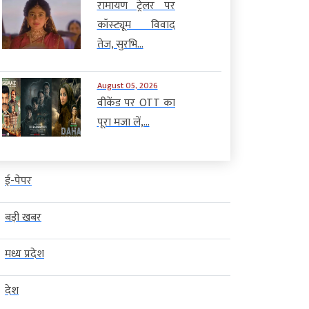
रामायण ट्रेलर पर
कॉस्ट्यूम विवाद
तेज, सुरभि...
August 05, 2026
वीकेंड पर OTT का
पूरा मजा लें,...
ई-पेपर
बड़ी खबर
मध्य प्रदेश
देश