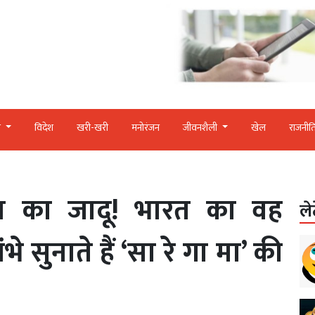
र
विदेश
खरी-खरी
मनोरंजन
जीवनशैली
खेल
राजनीत
गीत का जादू! भारत का वह
ले
े सुनाते हैं ‘सा रे गा मा’ की