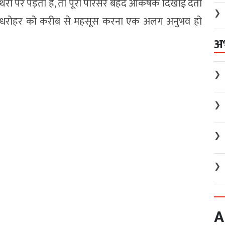
थरों पर पड़ती है, तो पूरा परिसर बेहद आकर्षक दिखाई देता
❯
िक धरोहर को करीब से महसूस करना एक अलग अनुभव हो
अ
❯
❯
❯
❯
A