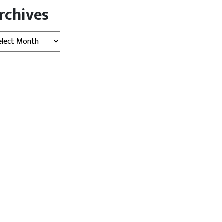
rchives
hives