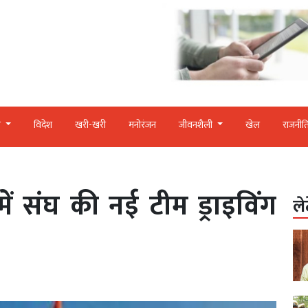
र
विदेश
खरी-खरी
मनोरंजन
जीवनशैली
खेल
राजनीत
ग में संघ की नई टीम ड्राइविंग
ले