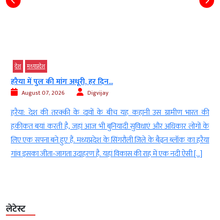
देश
मध्‍यप्रदेश
मानसून की बेरुखी से खेती पर संकट, 48...
August 07, 2026
Digvijay
ह कहानी उस ग्रामीण भारत की
भोपाल। मध्य प्रदेश में मानसून की सुस्ती अब किसानो
सुविधाएं और अधिकार लोगों के
प्रदेश के 55 में से 48 जिलों में सामान्य से काफी कम ब
ी जिले के बैढ़न ब्लॉक का हरैया
हालात बन गए हैं। कई जिलों में वर्षा का आंकड़ा 
 की राह में एक नदी ऐसी […]
है। इसका असर जलाशयों के साथ-साथ खरीफ […]
लेटेस्ट