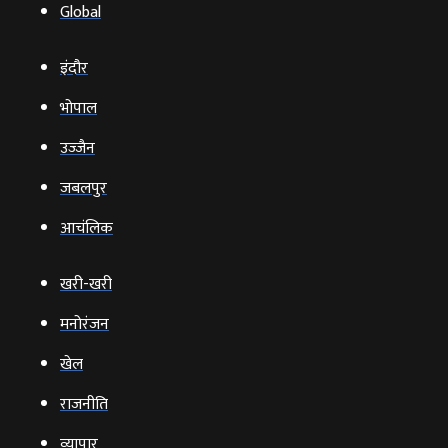
Global
इंदौर
भोपाल
उज्‍जैन
जबलपुर
आचंलिक
खरी-खरी
मनोरंजन
खेल
राजनीति
व्‍यापार