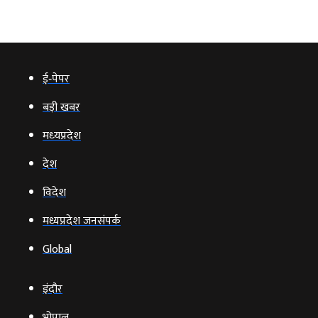
ई‑पेपर
बड़ी खबर
मध्‍यप्रदेश
देश
विदेश
मध्यप्रदेश जनसंपर्क
Global
इंदौर
भोपाल