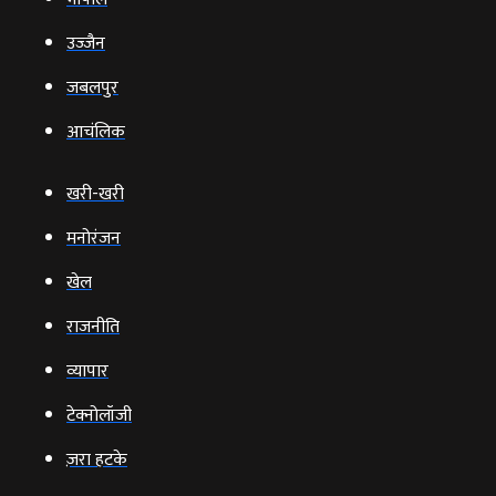
उज्‍जैन
जबलपुर
आचंलिक
खरी-खरी
मनोरंजन
खेल
राजनीति
व्‍यापार
टेक्‍नोलॉजी
ज़रा हटके