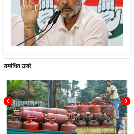
सम्बंधित ख़बरें