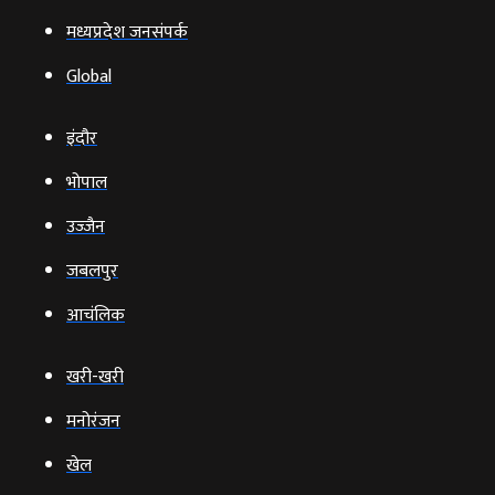
मध्यप्रदेश जनसंपर्क
Global
इंदौर
भोपाल
उज्‍जैन
जबलपुर
आचंलिक
खरी-खरी
मनोरंजन
खेल