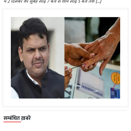
में 2 दिसंबर को सुबह साढ़े 7 बजे से शाम साढ़े 5 बजे तक […]
सम्बंधित ख़बरें