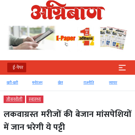
ई-पेपर
खरी-खरी
मनोरंजन
खेल
राजनीति
व्‍यापार
जीवनशैली
स्‍वास्‍थ्‍य
लकवाग्रस्‍त मरीजों की बेजान मांसपेशियों
में जान भरेगी ये पट्टी