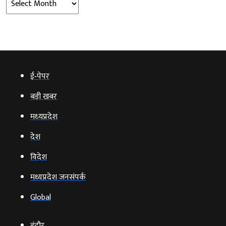
ई‑पेपर
बड़ी खबर
मध्‍यप्रदेश
देश
विदेश
मध्यप्रदेश जनसंपर्क
Global
इंदौर