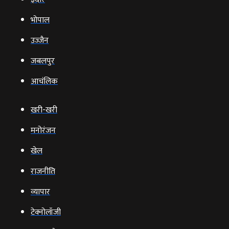
भोपाल
उज्‍जैन
जबलपुर
आचंलिक
खरी-खरी
मनोरंजन
खेल
राजनीति
व्‍यापार
टेक्‍नोलॉजी