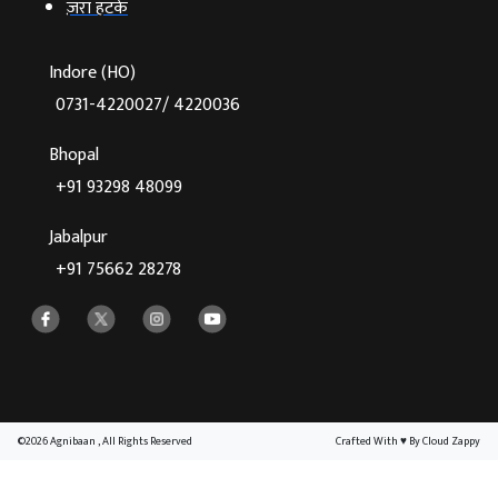
ज़रा हटके
Indore (HO)
0731-4220027/ 4220036
Bhopal
+91 93298 48099
Jabalpur
+91 75662 28278
©2026 Agnibaan , All Rights Reserved
Crafted With
♥
By Cloud Zappy