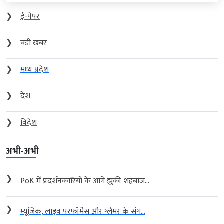
❯
ई-पेपर
❯
बड़ी खबर
❯
मध्य प्रदेश
❯
देश
❯
विदेश
अभी-अभी
❯
PoK में प्रदर्शनकारियों के आगे झुकी शहबाज...
❯
म्यूजिक, लाइव परफॉर्मेंस और ग्लैमर के संग...