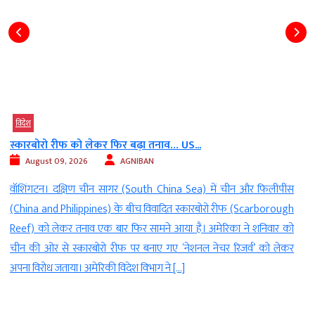
बड़ी खबर
विदेश
भारत-अमेरिका की वैश्विक रणनीतिक साझेदारी होगी मजबूत….. जेडी...
August 09, 2026
AGNIBAN
स
नई दिल्ली। प्रधानमंत्री नरेंद्र मोदी (Prime Minister Narendra Modi) और
h
अमेरिकी उपराष्ट्रपति जेडी वेंस (American Vice President JD Vance) के
ो
बीच शनिवार को फोन पर बातचीत हुई. वेंस ने खुद प्रधानमंत्री नरेंद्र मोदी को फोन
र
किया. दोनों नेताओं ने भारत-अमेरिका की व्यापक वैश्विक रणनीतिक साझेदारी को
और मजबूत करने के तरीकों पर चर्चा की. पीएम […]