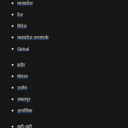
मध्‍यप्रदेश
देश
विदेश
मध्यप्रदेश जनसंपर्क
Global
इंदौर
भोपाल
उज्‍जैन
जबलपुर
आचंलिक
खरी-खरी