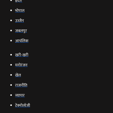
इंदौर
भोपाल
उज्‍जैन
जबलपुर
आचंलिक
खरी-खरी
मनोरंजन
खेल
राजनीति
व्‍यापार
टेक्‍नोलॉजी