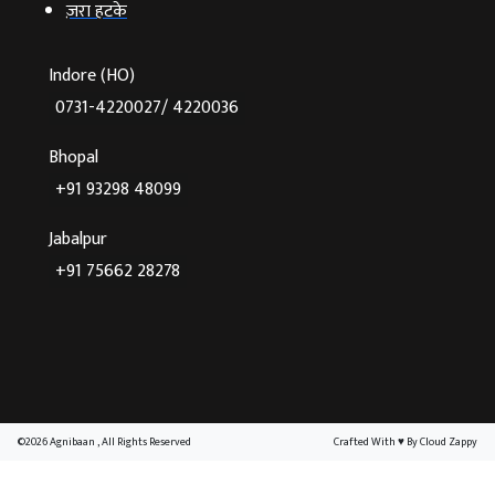
ज़रा हटके
Indore (HO)
0731-4220027/ 4220036
Bhopal
+91 93298 48099
Jabalpur
+91 75662 28278
©2026 Agnibaan , All Rights Reserved
Crafted With
♥
By Cloud Zappy