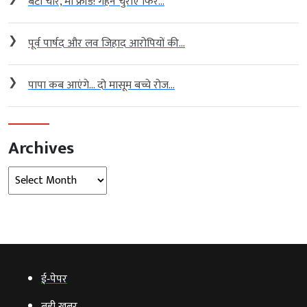
बेटा चोर, मां फ्रॉड! गहने चुराए फिर...
❯
पूर्व पार्षद और लव जिहाद आरोपियों की...
❯
पापा कब आएंगे… दो मासूम बच्चे रोज...
Archives
Archives
ई‑पेपर
बड़ी खबर