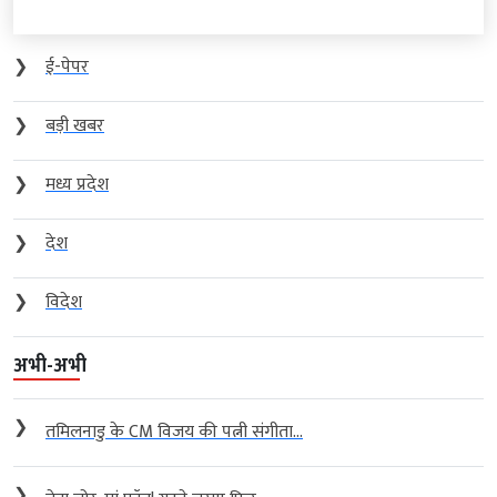
❯
ई-पेपर
❯
बड़ी खबर
❯
मध्य प्रदेश
❯
देश
❯
विदेश
अभी-अभी
❯
तमिलनाडु के CM विजय की पत्नी संगीता...
❯