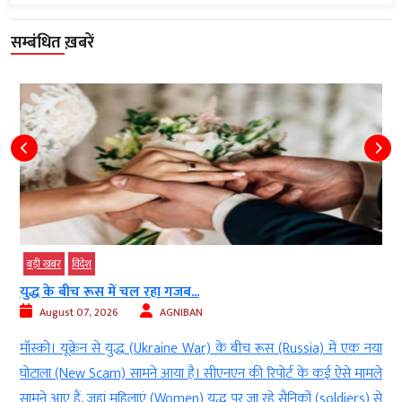
सम्बंधित ख़बरें
बड़ी खबर
विदेश
युद्ध के बीच रूस में चल रहा गजब...
August 07, 2026
AGNIBAN
ी
मॉस्को। यूक्रेन से युद्ध (Ukraine War) के बीच रूस (Russia) में एक नया
ं
घोटाला (New Scam) सामने आया है। सीएनएन की रिपोर्ट के कई ऐसे मामले
थ
सामने आए हैं, जहां महिलाएं (Women) युद्ध पर जा रहे सैनिकों (soldiers) से