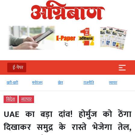
ई-पेपर
खरी-खरी
मनोरंजन
खेल
राजनीति
व्‍यापार
विदेश
व्‍यापार
UAE का बड़ा दांव! होर्मुज को ठेंगा
दिखाकर समुद्र के रास्ते भेजेगा तेल,