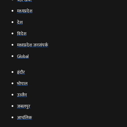
मध्‍यप्रदेश
देश
विदेश
मध्यप्रदेश जनसंपर्क
Global
इंदौर
भोपाल
उज्‍जैन
जबलपुर
आचंलिक