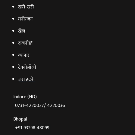
खरी-खरी
मनोरंजन
खेल
राजनीति
व्‍यापार
टेक्‍नोलॉजी
ज़रा हटके
Indore (HO)
0731-4220027/ 4220036
Bhopal
+91 93298 48099