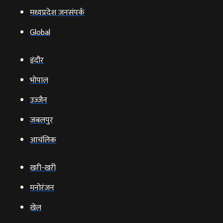
मध्यप्रदेश जनसंपर्क
Global
इंदौर
भोपाल
उज्‍जैन
जबलपुर
आचंलिक
खरी-खरी
मनोरंजन
खेल