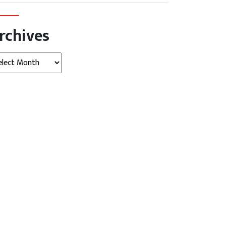
rchives
hives