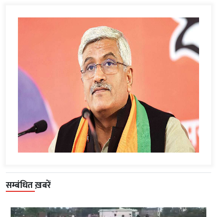
सम्बंधित ख़बरें