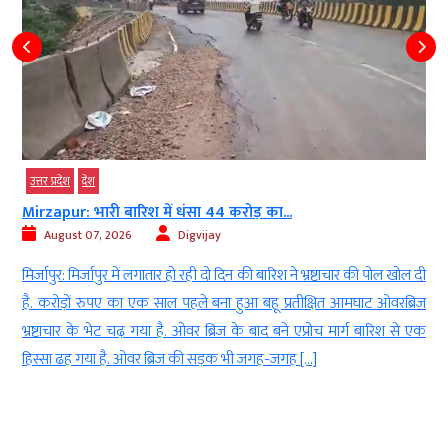
उत्तर प्रदेश
देश
Mirzapur: भारी बारिश में धंसा 44 करोड़ का...
August 07, 2026
Digvijay
ं
मिर्जापुर: मिर्जापुर में लगातार हो रही दो दिन की बारिश ने भ्रष्टाचार की पोल खोल दी
ह
है. करोड़ों रुपए का एक साल पहले बना हुआ बहू प्रतीक्षित आमघाट ओवरब्रिज
ा
भ्रष्टाचार के भेट चढ़ गया है. ओवर ब्रिज के बाद बने एप्रोच मार्ग बारिश से एक
हिस्सा ढह गया है. ओवर ब्रिज की सड़क भी जगह-जगह […]