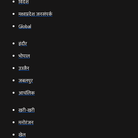
विदेश
मध्यप्रदेश जनसंपर्क
Global
इंदौर
भोपाल
उज्‍जैन
जबलपुर
आचंलिक
खरी-खरी
मनोरंजन
खेल