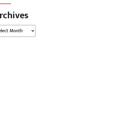
rchives
hives