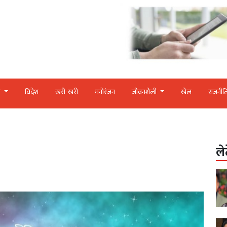
र
विदेश
खरी-खरी
मनोरंजन
जीवनशैली
खेल
राजनीत
ले