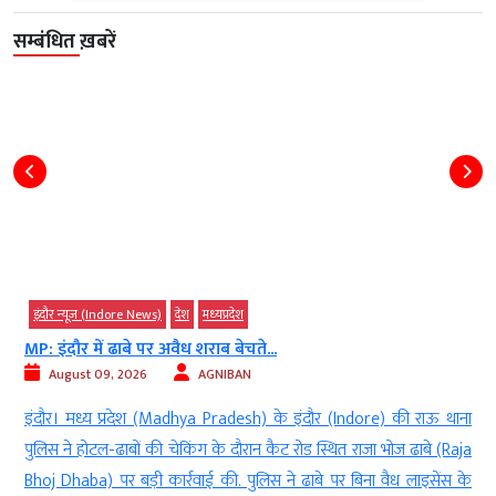
सम्बंधित ख़बरें
ध्‍यप्रदेश
इंदौर न्यूज़ (Indore News)
ाब बेचते...
अन्नपूर्णा थाना क्षेत्र के फूटी कोठी
GNIBAN
August 08, 2026
Digvij
 Pradesh) के इंदौर (Indore) की राऊ थाना
इंदौर। इंदौर के अन्नपूर्णा थाना क्षेत्
 के दौरान कैट रोड स्थित राजा भोज ढाबे (Raja
द्वारा एक फूड डिलीवरी बॉय के सा
 की. पुलिस ने ढाबे पर बिना वैध लाइसेंस के
मामला सामने आया है। शहर से मह