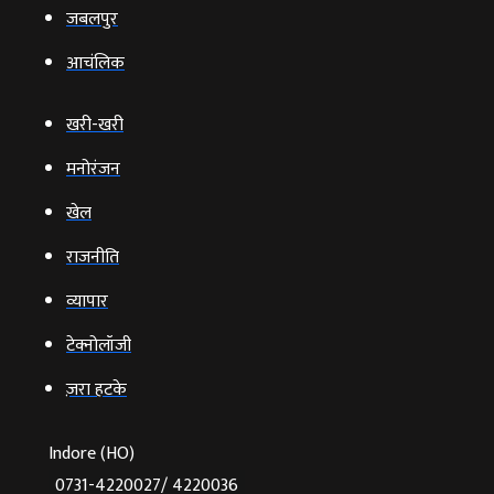
जबलपुर
आचंलिक
खरी-खरी
मनोरंजन
खेल
राजनीति
व्‍यापार
टेक्‍नोलॉजी
ज़रा हटके
Indore (HO)
0731-4220027/ 4220036