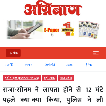
ई-पेपर
राजनीति
व्‍यापार
टेक्‍नोलॉजी
Global
ई-पेपर
देश
इंदौर न्यूज़ (Indore News)
बड़ी खबर
मध्‍यप्रदेश
राजा-सोनम ने लापता होने से 12 घंटे
पहले क्या-क्या किया, पुलिस ने ली