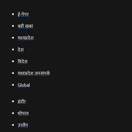
ई‑पेपर
बड़ी खबर
मध्‍यप्रदेश
देश
विदेश
मध्यप्रदेश जनसंपर्क
Global
इंदौर
भोपाल
उज्‍जैन