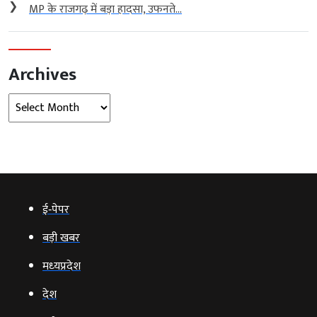
❯
MP के राजगढ़ में बड़ा हादसा, उफनते...
Archives
Archives
ई‑पेपर
बड़ी खबर
मध्‍यप्रदेश
देश