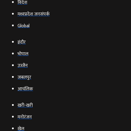
विदेश
मध्यप्रदेश जनसंपर्क
Global
इंदौर
भोपाल
उज्‍जैन
जबलपुर
आचंलिक
खरी-खरी
मनोरंजन
खेल