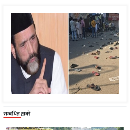
सम्बंधित ख़बरें