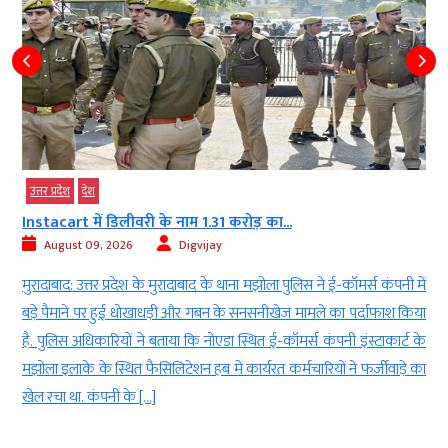
उत्तर प्रदेश
देश
Instacart में डिलीवरी के नाम 1.31 करोड़ का...
August 09, 2026
Digvijay
क
मुरादाबाद: उत्तर प्रदेश के मुरादाबाद के थाना मझोला पुलिस ने ई-कॉमर्स कंपनी में
ा
बड़े पैमाने पर हुई धोखाधड़ी और गबन के सनसनीखेज मामले का पर्दाफाश किया
क
है. पुलिस अधिकारियों ने बताया कि नोएडा स्थित ई-कॉमर्स कंपनी इंस्टाकार्ट के
मझोला इलाके के स्थित फैसिलिटेशन हब में कार्यरत कर्मचारियों ने फर्जीवाड़े का
खेल रचा था. कंपनी के […]