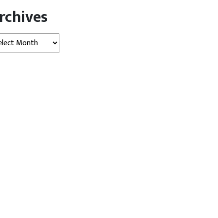
rchives
hives