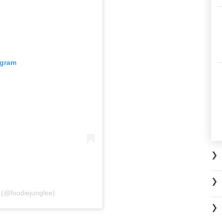
agram
❯
❯
 (@foodiejunglee)
❯