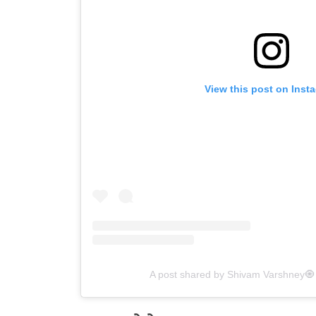
View this post on Inst
A post shared by Shivam Varshney🧿