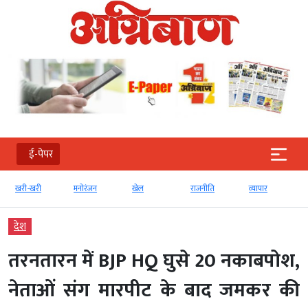
ई-पेपर
खरी-खरी
मनोरंजन
खेल
राजनीति
व्‍यापार
देश
तरनतारन में BJP HQ घुसे 20 नकाबपोश,
नेताओं संग मारपीट के बाद जमकर की