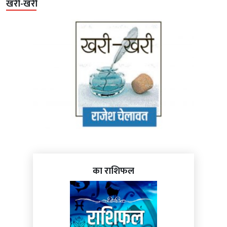
खरी-खरी
का राशिफल