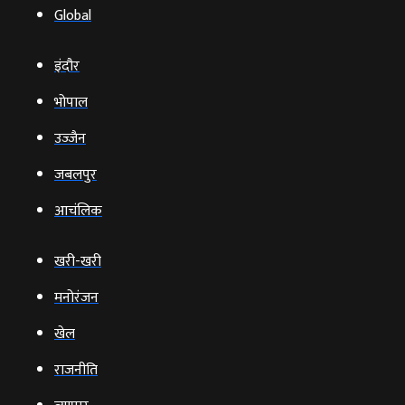
Global
इंदौर
भोपाल
उज्‍जैन
जबलपुर
आचंलिक
खरी-खरी
मनोरंजन
खेल
राजनीति