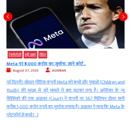
टेक्‍नोलॉजी
बड़ी खबर
विदेश
Meta पर ₹5,000 करोड़ का जुर्माना, जाने कोर्ट...
August 07, 2026
AGNIBAN
े
नई दिल्ली। सोशल मीडिया कंपनी Meta को बच्चों और युवाओं (Children and
र
Youth) की सुरक्षा से जुड़े मामले में बड़ा झटका लगा है। अमेरिका के न्यू
.
मैक्सिको की एक अदालत (Court) ने कंपनी पर 567 मिलियन डॉलर यानी
ह
करीब 5,000 करोड़ रुपये का जुर्माना लगाया है। अदालत ने माना कि Meta के
प्लेटफॉर्म से बच्चों […]