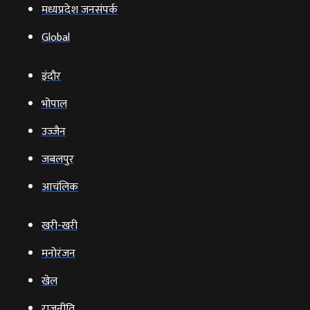
मध्यप्रदेश जनसंपर्क
Global
इंदौर
भोपाल
उज्‍जैन
जबलपुर
आचंलिक
खरी-खरी
मनोरंजन
खेल
राजनीति