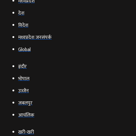
मध्‍यप्रदेश
देश
विदेश
मध्यप्रदेश जनसंपर्क
Global
इंदौर
भोपाल
उज्‍जैन
जबलपुर
आचंलिक
खरी-खरी