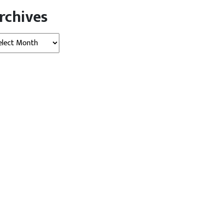
rchives
hives