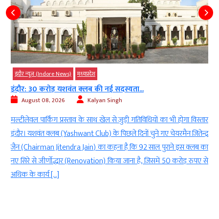
इंदौर न्यूज़ (Indore News)
मध्‍यप्रदेश
इंदौर: 30 करोड़ यशवंत क्लब की नई सदस्यता...
August 08, 2026
Kalyan Singh
ी
मल्टीलेवल पार्किंग प्रस्ताव के साथ खेल से जुड़ी गतिविधियों का भी होगा विस्तार
ी
इंदौर। यशवंत क्लब (Yashwant Club) के पिछले दिनों चुने गए चेयरमैन जितेन्द्र
e
जैन (Chairman Jitendra Jain) का कहना है कि 92 साल पुराने इस क्लब का
र
नए सिरे से जीर्णोद्धार (Renovation) किया जाना है, जिसमें 50 करोड़ रुपए से
अधिक के कार्य […]