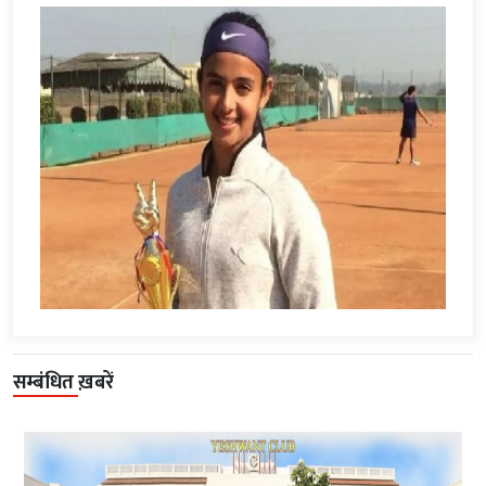
सम्बंधित ख़बरें