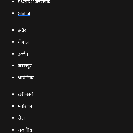
मध्यप्रदेश जनसंपर्क
Global
इंदौर
भोपाल
उज्‍जैन
जबलपुर
आचंलिक
खरी-खरी
मनोरंजन
खेल
राजनीति