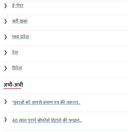
❯
ई-पेपर
❯
बड़ी खबर
❯
मध्य प्रदेश
❯
देश
❯
विदेश
अभी-अभी
❯
‘युवाओं को आपसे प्रमाण पत्र की जरूरत...
❯
40 साल पुराने बोफोर्स घोटाले की फाइल...