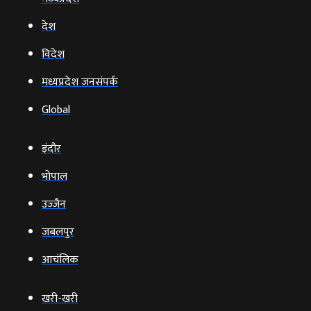
देश
विदेश
मध्यप्रदेश जनसंपर्क
Global
इंदौर
भोपाल
उज्‍जैन
जबलपुर
आचंलिक
खरी-खरी