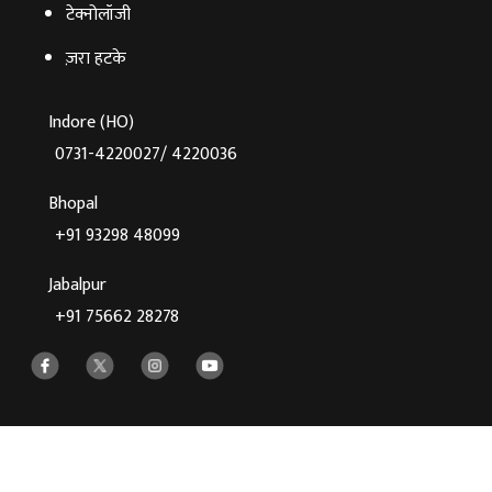
टेक्‍नोलॉजी
ज़रा हटके
Indore (HO)
0731-4220027/ 4220036
Bhopal
+91 93298 48099
Jabalpur
+91 75662 28278
©2026 Agnibaan , All Rights Reserved
Crafted With
♥
By Cloud Zappy