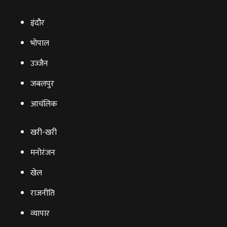
इंदौर
भोपाल
उज्‍जैन
जबलपुर
आचंलिक
खरी-खरी
मनोरंजन
खेल
राजनीति
व्‍यापार