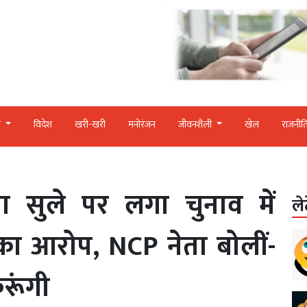
र
विदेश
खरी-खरी
मनोरंजन
जीवनशैली
खेल
राजनीत
या सुले पर लगा चुनाव में
ले
 का आरोप, NCP नेता बोलीं-
रूंगी