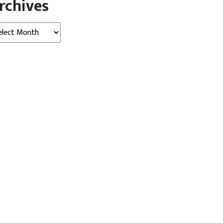
rchives
hives