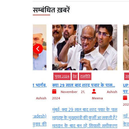
सम्बंधित ख़बरें
राजनीति
चुनाव 2024
देश
राजनीति
उत्तर प्रदेश
चुन
ते रमाकांत भार्गव,
क्या 29 साल बाद शरद पवार के पास...
UP by-elect
पर पथराव, हंग
November 21,
Ashish
Ashish
2024
Meena
Novemb
Meena
2024
मुंबई: क्या 29 साल बाद शरद पवार के पास
 (Madhya Pradesh)
नई दिल्ली. पांच
महाराष्ट्र के मुख्यमंत्री की कुर्सी आ सकती है?
ं में हुए उपचुनाव की
केरल और उत्तर
मतदान के बाद बन रहे सियासी समीकरण