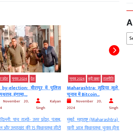
A
Arc
ाव 2024
देश
चुनाव 2024
बड़ी खबर
राजनीति
चुनाव
ion: मीरापुर में पुलिस
Maharashtra: सुप्रिया सुले पर लगा
Maha
ामा,...
चुनाव में Bitcoin...
सांसद
er 20,
Kalyan
November 20,
Kalyan
Singh
2024
Singh
2024
 राज्यों- उत्तर प्रदेश, पंजाब,
मुंबई. महाराष्ट्र (Maharashtra) में बुधवार
मुंबई
ाखंड की 15 विधानसभा सीटों
यानी आज विधानसभा चुनाव होना है. इससे
अमराव