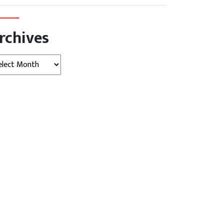
rchives
hives
 2024
देश
चुनाव 2024
देश
rashtra: अमरावती में पूर्व
भाजपा की लहर ने शिंदे की बढ़ाई
 नवनीत राणा पर...
चिंता,...
November 17,
Kalyan
November 24, 2024
AGNIBAN
Singh
मुंबई। महाराष्ट्र चुनाव में भारतीय जनता पार्टी
. महाराष्ट्र (Maharashtra) के
(BJP) की ऐतिहासिक जीत पर भगवा पार्टी में
ती (Amravati) में भारतीय जनता
खुशी का माहौल है, लेकिन मुख्यमंत्री