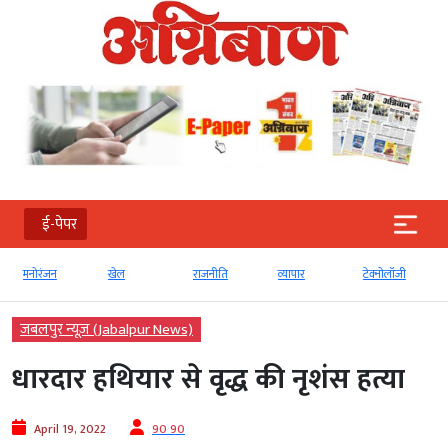
ई-पेपर
मनोरंजन
खेल
राजनीति
व्‍यापार
टेक्‍नोलॉजी
जबलपुर न्यूज़ (Jabalpur News)
धारदार हथियार से वृद्ध की नृशंस हत्या
April 19, 2022
90 90