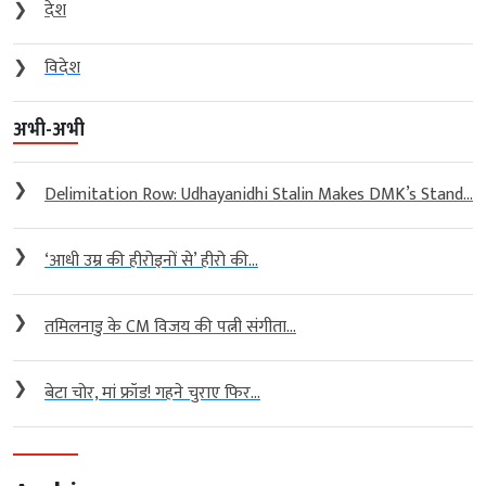
❯
देश
❯
विदेश
अभी-अभी
❯
Delimitation Row: Udhayanidhi Stalin Makes DMK’s Stand...
❯
‘आधी उम्र की हीरोइनों से’ हीरो की...
❯
तमिलनाडु के CM विजय की पत्नी संगीता...
❯
बेटा चोर, मां फ्रॉड! गहने चुराए फिर...