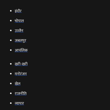
इंदौर
भोपाल
उज्‍जैन
जबलपुर
आचंलिक
खरी-खरी
मनोरंजन
खेल
राजनीति
व्‍यापार