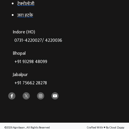
टेक्‍नोलॉजी
ज़रा हटके
Indore (HO)
0731-4220027/ 4220036
Bhopal
+91 93298 48099
Jabalpur
+91 75662 28278
©2026 Agnibaan , All Rights Reserved
Crafted With
♥
By Cloud Zappy