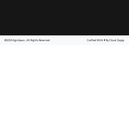
©2026 Agnibaan , All Rights Reserved
Crafted With
♥
By Cloud Zappy