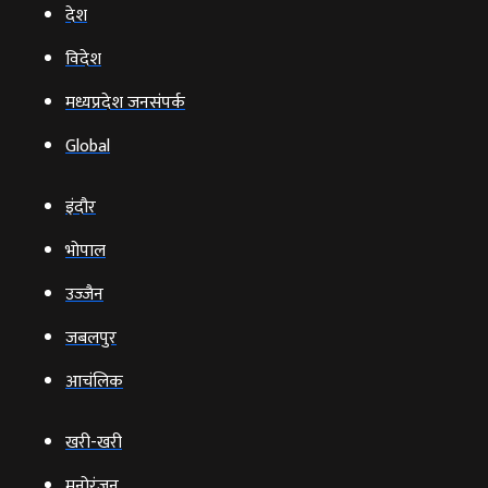
देश
विदेश
मध्यप्रदेश जनसंपर्क
Global
इंदौर
भोपाल
उज्‍जैन
जबलपुर
आचंलिक
खरी-खरी
मनोरंजन