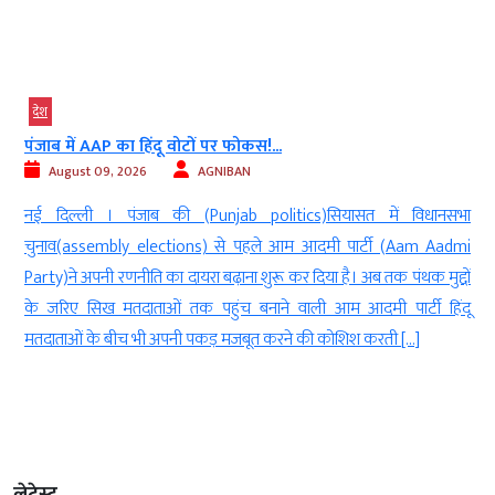
देश
स्कूल क्विज में सावरकर का जिक्र बना सियासी...
August 09, 2026
AGNIBAN
धानसभा
नई दिल्ली । केरल(Kerala) में एक स्कूल क्विज प्रतियोगिता के दौरान स्वतंत
m Aadmi
सेनानी विनायक दामोदर सावरकर (freedom fighter Vinayak Damo
 मुद्दों
Savarkar)से जुड़ा सवाल पूछे जाने के बाद राजनीतिक विवाद (politi
ी हिंदू
controversy)गहरा गया है। कासरगोड जिले के कुम्बला और मंजेश्वर क्षेत्
तीन स्कूलों के बच्चों के बीच आयोजित फ्रीडम क्विज में सावरकर से संब
सवाल […]
लेटेस्ट