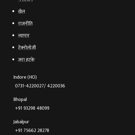
खेल
राजनीति
व्‍यापार
टेक्‍नोलॉजी
ज़रा हटके
Indore (HO)
0731-4220027/ 4220036
Bhopal
+91 93298 48099
Jabalpur
+91 75662 28278