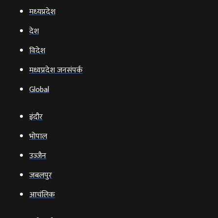
मध्‍यप्रदेश
देश
विदेश
मध्यप्रदेश जनसंपर्क
Global
इंदौर
भोपाल
उज्‍जैन
जबलपुर
आचंलिक