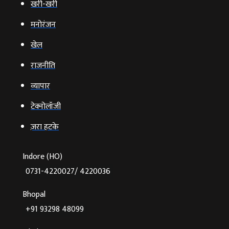
खरी-खरी
मनोरंजन
खेल
राजनीति
व्‍यापार
टेक्‍नोलॉजी
ज़रा हटके
Indore (HO)
0731-4220027/ 4220036
Bhopal
+91 93298 48099