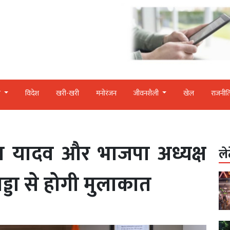
र
विदेश
खरी-खरी
मनोरंजन
जीवनशैली
खेल
राजनीत
हन यादव और भाजपा अध्यक्ष
ले
ड्डा से होगी मुलाकात