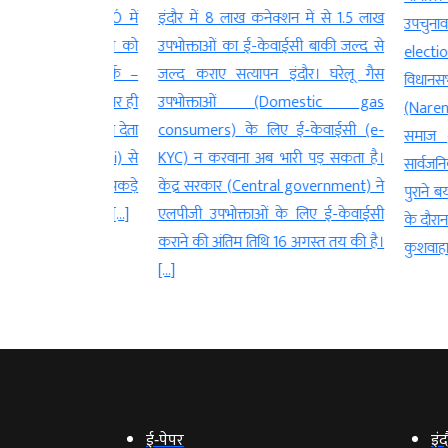
न एयरोब्रिजÓ में
इंदौर में 8 लाख कनेक्शन में से 1.5 लाख
उपचुनाव (
र कस्टम्स जांच को
उपभोक्ताओं का ई-केवाईसी बाकी जल्द से
election) म
ा पूरा नेटवर्क –
जल्द कराए सत्यापन इंदौर। घरेलू गैस
विधानसभा अध
त्री एयरोब्रिज पर ही
उपभोक्ताओं (Domestic gas
(Narendra S
र्मचारी को सौंप देता
consumers) के लिए ई-केवाईसी (e-
समाज (Kus
ाबी (Abu Dhabi) से
KYC) न करवाना अब भारी पड़ सकता है।
सार्वजनिक रू
ाली फ्लाइट से पकड़े
केंद्र सरकार (Central government) ने
पुराने बयान पर
 सोने (Gold), […]
एलपीजी उपभोक्ताओं के लिए ई-केवाईसी
के दौरान दिए
कराने की अंतिम तिथि 16 अगस्त तय की है।
कुशवाहा […]
[…]
ई‑पेपर
इंद