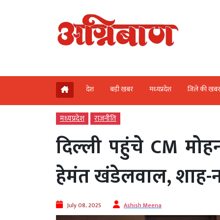
देश
बड़ी खबर
मध्‍यप्रदेश
जिले की खब
मध्‍यप्रदेश
राजनीति
दिल्ली पहुंचे CM मो
हेमंत खंडेलवाल, शाह-न
July 08, 2025
Ashish Meena