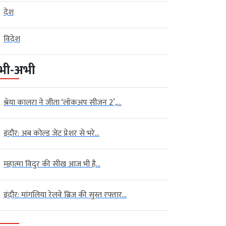
देश
विदेश
भी-अभी
श्रेया कालरा ने जीता ‘लॉकअप सीजन 2’,...
इंदौर: अब कोल्ड जेट प्रेशर से भरे...
महात्मा विदुर की सीख आज भी है...
खबर
मध्‍यप्रदेश
इंदौर न्यूज़ (Indore News)
देश
मध्‍यप्रदेश
ं अब तक सामान्य से 18% कम...
MP: इंदौर में लोगों की जान से
खिलवाड़…....
gust 06, 2026
AGNIBAN
इंदौर: मांगलिया रेलवे ब्रिज की सुस्त रफ्तार...
August 06, 2026
AGNIBAN
 । मध्य प्रदेश (Madhya Pradesh)
इंदौर। नगर निगम (Municipal council)