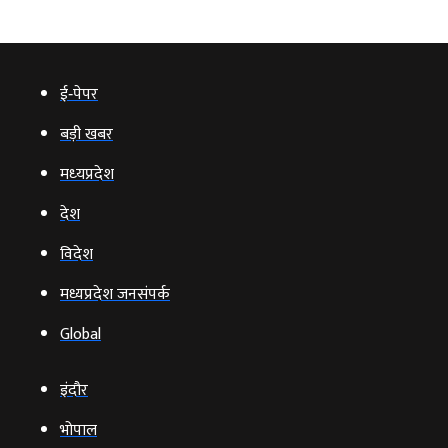
ई‑पेपर
बड़ी खबर
मध्‍यप्रदेश
देश
विदेश
मध्यप्रदेश जनसंपर्क
Global
इंदौर
भोपाल