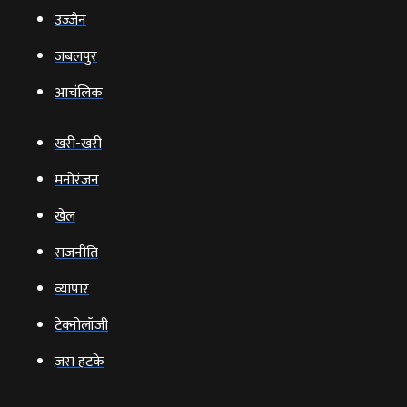
उज्‍जैन
जबलपुर
आचंलिक
खरी-खरी
मनोरंजन
खेल
राजनीति
व्‍यापार
टेक्‍नोलॉजी
ज़रा हटके