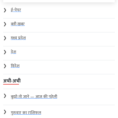
❯
ई-पेपर
❯
बड़ी खबर
❯
मध्य प्रदेश
❯
देश
❯
विदेश
अभी-अभी
❯
बुझो तो जाने — आज की पहेली
❯
गुरुवार का राशिफल