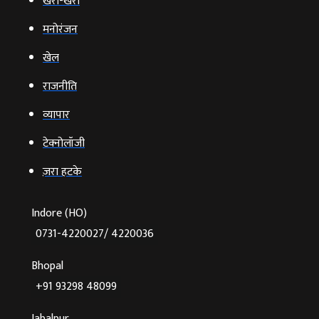
खरी-खरी
मनोरंजन
खेल
राजनीति
व्‍यापार
टेक्‍नोलॉजी
ज़रा हटके
Indore (HO)
0731-4220027/ 4220036
Bhopal
+91 93298 48099
Jabalpur