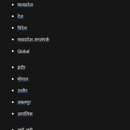
मध्‍यप्रदेश
देश
विदेश
मध्यप्रदेश जनसंपर्क
Global
इंदौर
भोपाल
उज्‍जैन
जबलपुर
आचंलिक