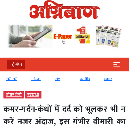
ई-पेपर
खरी-खरी
मनोरंजन
खेल
राजनीति
व्‍यापार
जीवनशैली
स्‍वास्‍थ्‍य
कमर-गर्दन-कंधों में दर्द को भूलकर भी न
करें नजर अंदाज, इस गंभीर बीमारी का