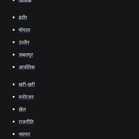
Global
इंदौर
भोपाल
उज्‍जैन
जबलपुर
आचंलिक
खरी-खरी
मनोरंजन
खेल
राजनीति
व्‍यापार