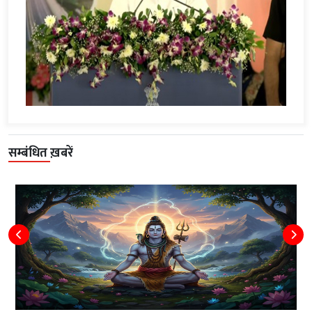
सम्बंधित ख़बरें