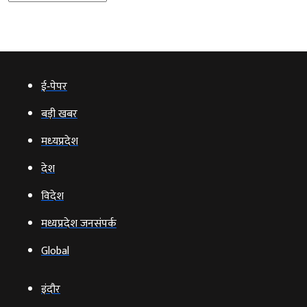
ई‑पेपर
बड़ी खबर
मध्‍यप्रदेश
देश
विदेश
मध्यप्रदेश जनसंपर्क
Global
इंदौर