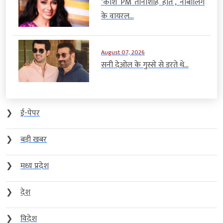
‘काश PM तानाशाह होते’, नाबालिग
के वायरल...
August 07, 2026
सनी देओल के गुस्से से डरते थे...
❯
ई-पेपर
❯
बड़ी खबर
❯
मध्य प्रदेश
❯
देश
❯
विदेश