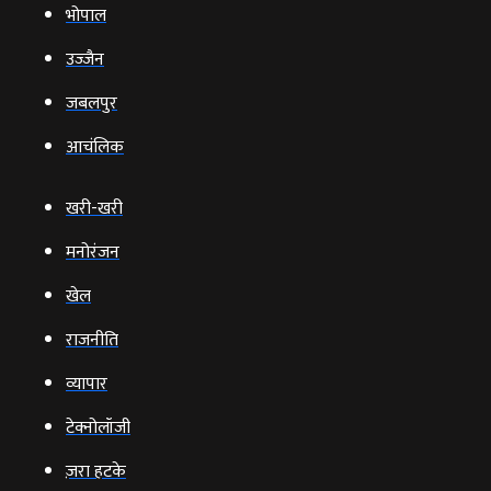
भोपाल
उज्‍जैन
जबलपुर
आचंलिक
खरी-खरी
मनोरंजन
खेल
राजनीति
व्‍यापार
टेक्‍नोलॉजी
ज़रा हटके