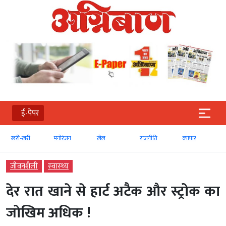
ई-पेपर
खरी-खरी
मनोरंजन
खेल
राजनीति
व्‍यापार
जीवनशैली
स्‍वास्‍थ्‍य
देर रात खाने से हार्ट अटैक और स्ट्रोक का
जोखिम अधिक !