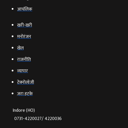
आचंलिक
खरी-खरी
मनोरंजन
खेल
राजनीति
व्‍यापार
टेक्‍नोलॉजी
ज़रा हटके
Indore (HO)
0731-4220027/ 4220036