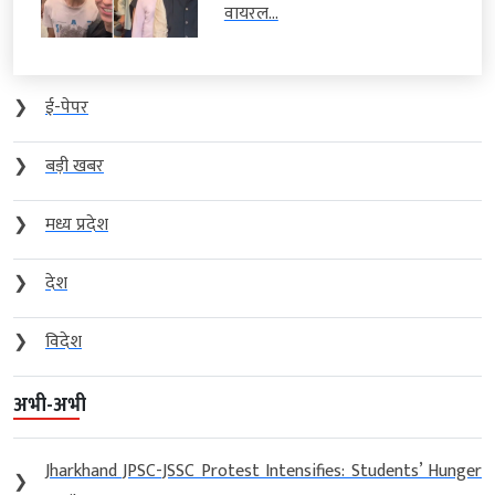
वायरल...
❯
ई-पेपर
❯
बड़ी खबर
❯
मध्य प्रदेश
❯
देश
❯
विदेश
अभी-अभी
Jharkhand JPSC-JSSC Protest Intensifies: Students’ Hunger
❯