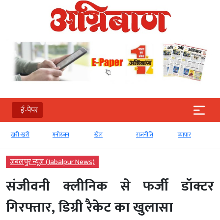
ई-पेपर
खरी-खरी
मनोरंजन
खेल
राजनीति
व्‍यापार
जबलपुर न्यूज़ (Jabalpur News)
संजीवनी क्लीनिक से फर्जी डॉक्टर
गिरफ्तार, डिग्री रैकेट का खुलासा