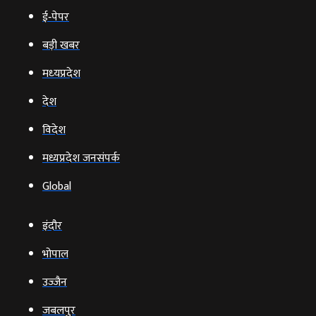
ई‑पेपर
बड़ी खबर
मध्‍यप्रदेश
देश
विदेश
मध्यप्रदेश जनसंपर्क
Global
इंदौर
भोपाल
उज्‍जैन
जबलपुर