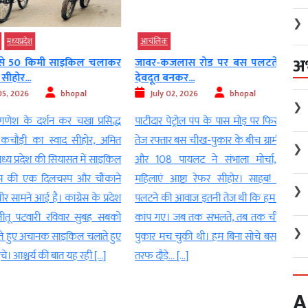
❯
प्रदेश
आचंलिक
आचं
अ
0 किमी साइकिल चलाकर
जावर-कजलास रोड पर बस पलटते ही
खाकी 
...
देवदूत बनकर...
24...
026
bhopal
July 02, 2026
bhopal
Ju
❯
 के दर्शन कर चखा प्रसिद्ध
पाटीदार पेट्रोल पंप के पास मोड़ पर फिसली
महिला 
़ी का स्वाद सीहोर, अमित
तेज रफ्तार बस चीख-पुकार के बीच ग्रामीणों
का सि
❯
्रदेश की सियासत में साइकिल
और 108 पायलट ने संभाला मोर्चा, दो
ग्राम 
ी एक दिलचस्प और चौंकाने
महिलाएं आष्टा रेफर सीहोर। साहब! बस
यहां
❯
मने आई है। कांग्रेस के प्रदेश
पलटने की आवाज इतनी तेज थी कि हम सब
कोशि
 पटवारी रविवार सुबह सबको
कांप गए। जब तक संभलते, तब तक चीख-
प्रशा
❯
ुए अचानक साइकिल चलाते हुए
पुकार मच चुकी थी। हम बिना सोचे बस की
गया। 
आश्चर्य की बात यह रही […]
तरफ दौड़े… […]
एक्शन 
A