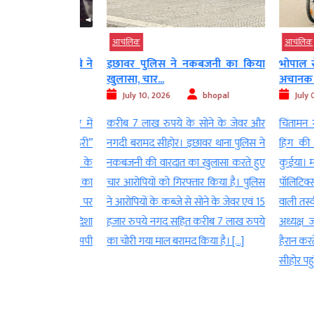
आचंलिक
आचंलिक
मध्‍य
ी प्रशांत चौबे ने
इछावर पुलिस ने नकबजनी का किया
भोपाल से 5
खुलासा, चार...
अचानक सीहोर
bhopal
July 10, 2026
bhopal
July 05, 2
 द्वारा प्रदेशभर में
करीब 7 लाख रुपये के सोने के जेवर और
चिंतामन गणेश
े दूरी है जरूरी”
नगदी बरामद सीहोर। इछावर थाना पुलिस ने
हिंग की कचौड
 के तहत सीहोर के
नकबजनी की वारदात का खुलासा करते हुए
कुईया। मध्य प
षक प्रशांत चौबे का
चार आरोपियों को गिरफ्तार किया है। पुलिस
पॉलिटिक्स क
यो सोशल मीडिया पर
ने आरोपियों के कब्जे से सोने के जेवर एवं 15
वाली तस्वीर सा
ै। हाल ही में विदिशा
हजार रुपये नगद सहित करीब 7 लाख रुपये
अध्यक्ष जीतू
ित होकर आए एएसपी
का चोरी गया माल बरामद किया है। […]
हैरान करते ह
े माध्यम से […]
सीहोर पहुंचे। 