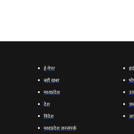
ई‑पेपर
इंद
बड़ी खबर
भो
मध्‍यप्रदेश
उज्
देश
जब
विदेश
आ
मध्यप्रदेश जनसंपर्क