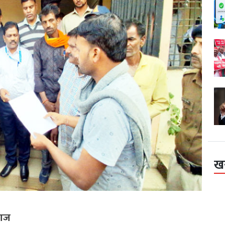
ख
राज