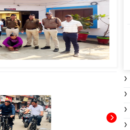
❯
❯
❯
❯