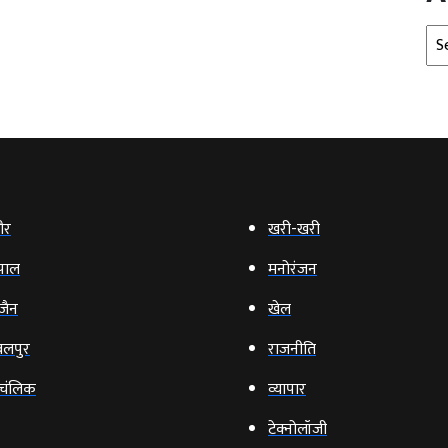
Arc
ौर
खरी-खरी
पाल
मनोरंजन
‍जैन
खेल
लपुर
राजनीति
चंलिक
व्‍यापार
टेक्‍नोलॉजी