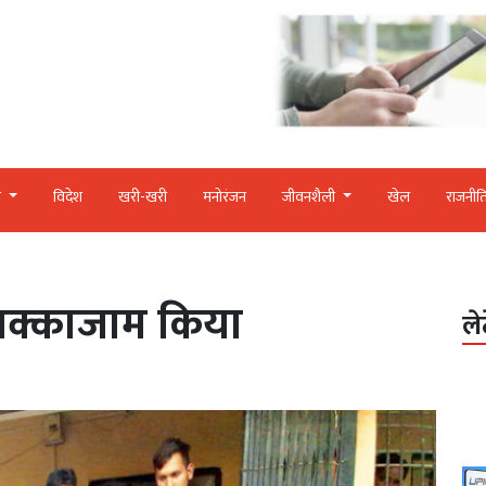
र
विदेश
खरी-खरी
मनोरंजन
जीवनशैली
खेल
राजनीत
चक्काजाम किया
ले