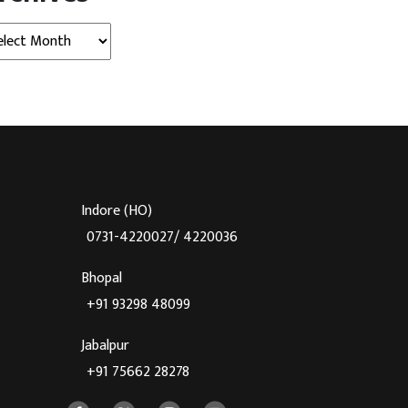
hives
Indore (HO)
0731-4220027/ 4220036
Bhopal
+91 93298 48099
Jabalpur
+91 75662 28278